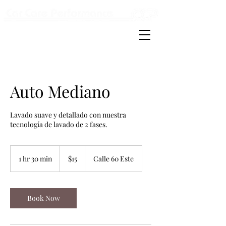
Detailing & carwash
Auto Mediano
Lavado suave y detallado con nuestra
tecnología de lavado de 2 fases.
15
US
1 hr 30 min
1
$15
Calle 60 Este
dollars
h
3
0
m
Book Now
i
n